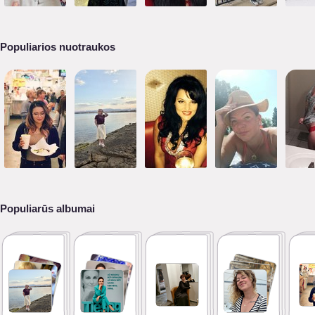
Populiarios nuotraukos
Populiarūs albumai