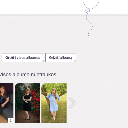
Grįžti į visus albumus
Grįžti į albumą
Visos albumo nuotraukos
1
1