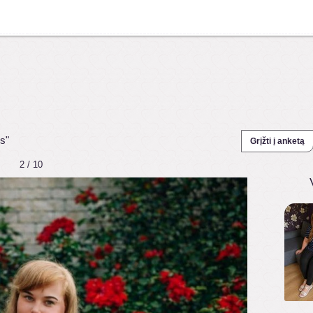
s"
Grįžti į anketą
2 / 10