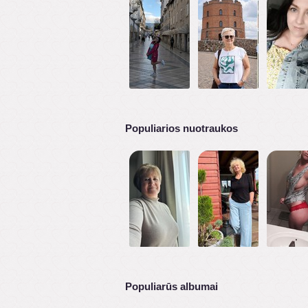
Populiarios nuotraukos
Populiarūs albumai