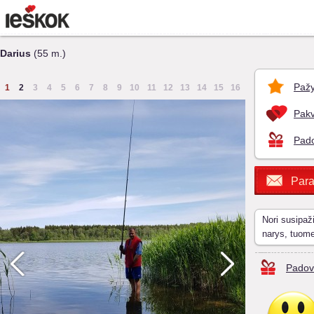
Darius
(55 m.)
Pažy
1
2
3
4
5
6
7
8
9
10
11
12
13
14
15
16
Pakv
Pado
Para
Nori susipaž
narys, tuom
Padov