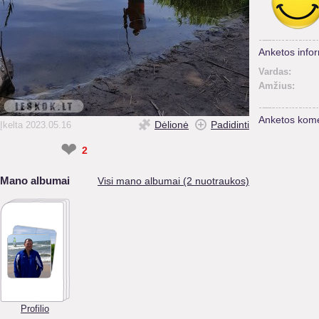
Anketos infor
Vardas:
Amžius:
Anketos kome
Dėlionė
Padidinti
Įkelta 2023.05.16
❤
2
Mano albumai
Visi mano albumai (2 nuotraukos)
Profilio