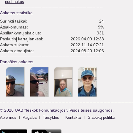
nuotraukos
Anketos statistika
Surinkti taškai:
24
Atsakomumas:
9%
Apsilankymų skaičius:
931
Paskutinį kartą lankėsi:
2026.04.09 12:38
Anketa sukurta:
2022.11.14 07:21
Anketa atnaujinta:
2024.08.20 12:06
Panašios anketos
© 2026 UAB "Ieškok komunikacijos". Visos teisės saugomos.
Apie mus
Pagalba
Taisyklės
Kontaktai
Slapukų politika
|
|
|
|