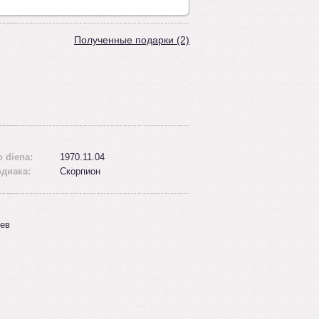
Полученные подарки (2)
 diena:
1970.11.04
одиака:
Скорпион
ев