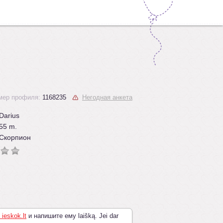
мер профиля:
1168235
Негодная анкета
Darius
55 m.
Скорпион
 ieskok.lt
и напишите ему laišką. Jei dar