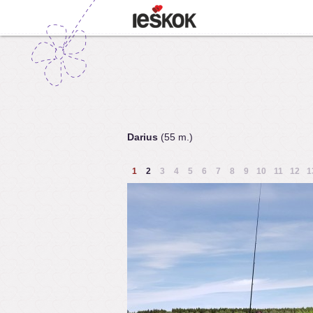
Darius
(55 m.)
1
2
3
4
5
6
7
8
9
10
11
12
1