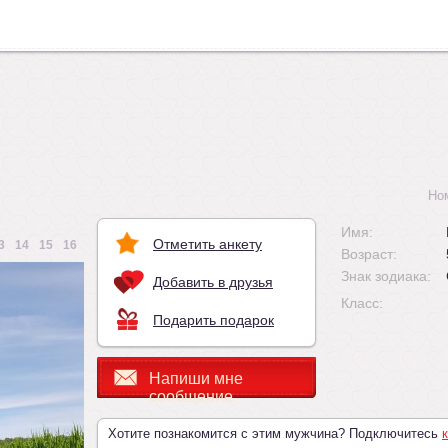
Но
Имя:
Отметить анкету
3
14
15
16
Возраст:
Знак зодиака:
Добавить в друзья
Класс:
Подарить подарок
Напиши мне
сообщение
Хотите познакомится с этим мужчина? Подключитесь
к