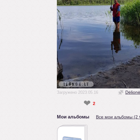
Dėlion
Загружено 2023.05.16
❤
2
Мои альбомы
Все мои альбомы (2