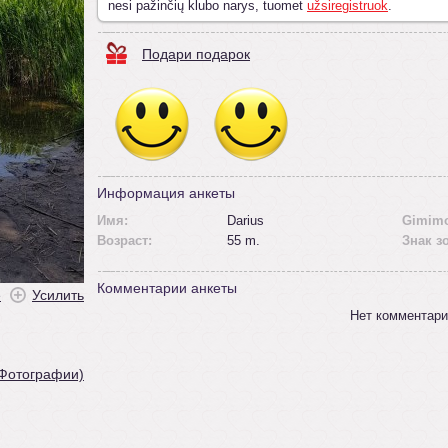
nesi pažinčių klubo narys, tuomet
užsiregistruok
.
Подари подарок
Информация анкеты
Имя:
Darius
Gimimo
Возраст:
55 m.
Знак з
Комментарии анкеты
ė
Усилить
Нет комментари
 Фотографии)