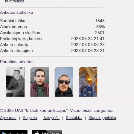
nuotraukos
Anketos statistika
Surinkti taškai:
1548
Atsakomumas:
55%
Apsilankymų skaičius:
2501
Paskutinį kartą lankėsi:
2026.05.24 21:41
Anketa sukurta:
2022.08.09 00:28
Anketa atnaujinta:
2023.03.06 23:21
Panašios anketos
© 2026 UAB "Ieškok komunikacijos". Visos teisės saugomos.
Apie mus
Pagalba
Taisyklės
Kontaktai
Slapukų politika
|
|
|
|