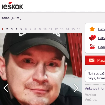
Tadas
(40 m.)
Pažy
1
2
3
4
5
6
7
8
9
10
11
12
13
14
15
16
Pakv
Pado
Para
Nori susipaž
narys, tuom
Anketos infor
Vardas:
Amžius: