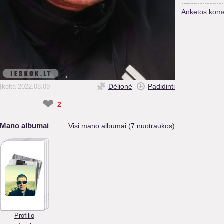
Anketos kome
Dėlionė
Padidinti
Įkelta 2022.08.09
❤
2
Mano albumai
Visi mano albumai (7 nuotraukos)
Profilio