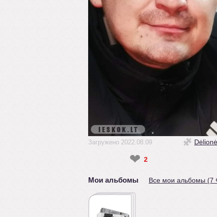
Dėlion
Загружено 2022.08.09
❤
2
Мои альбомы
Все мои альбомы (7