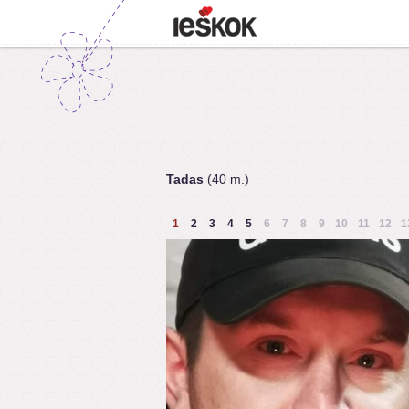
Tadas
(40 m.)
1
2
3
4
5
6
7
8
9
10
11
12
1