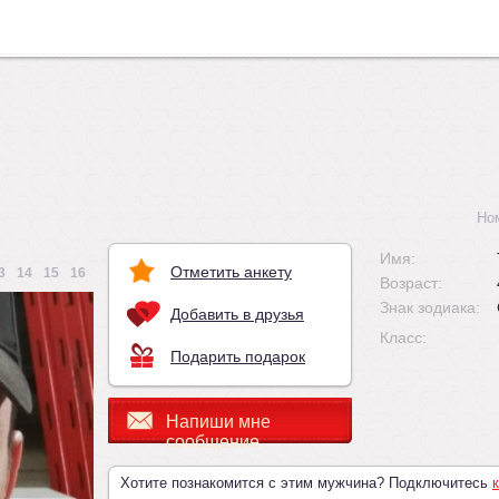
Но
Имя:
Отметить анкету
3
14
15
16
Возраст:
Знак зодиака:
Добавить в друзья
Класс:
Подарить подарок
Напиши мне
сообщение
Хотите познакомится с этим мужчина? Подключитесь
к