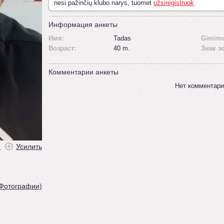
nesi pažinčių klubo narys, tuomet
užsiregistruok
.
Информация анкеты
Имя:
Tadas
Gimimo
Возраст:
40 m.
Знак з
Комментарии анкеты
Нет комментари
ė
Усилить
 Фотографии)