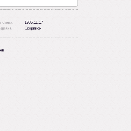
 diena:
1985.11.17
одиака:
Скорпион
ев