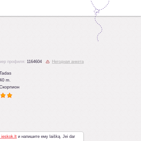
мер профиля:
1164604
Негодная анкета
Tadas
40 m.
Скорпион
 ieskok.lt
и напишите ему laišką. Jei dar