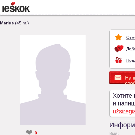
Marius
(45 m.)
Отм
Доба
Под
Нап
соо
Хотите 
и напиши
užsiregi
Информ
❤
0
Имя: