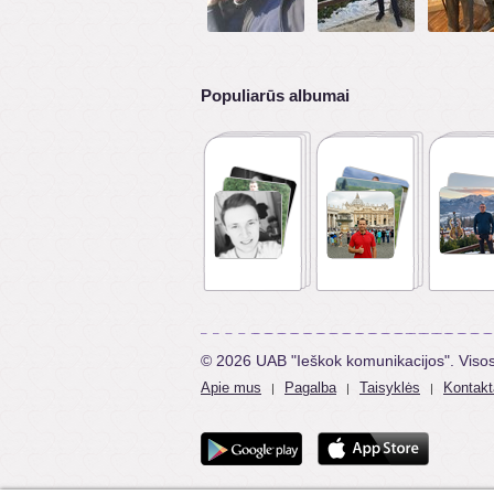
Populiarūs albumai
© 2026 UAB "Ieškok komunikacijos". Viso
Apie mus
Pagalba
Taisyklės
Kontakt
|
|
|