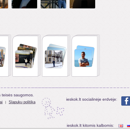
s teisės saugomos.
ieskok.lt socialinėje erdvėje:
ai
Slapukų politika
|
ieskok.lt kitomis kalbomis: