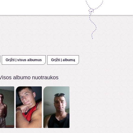
Grįžti į visus albumus
Grįžti į albumą
Visos albumo nuotraukos