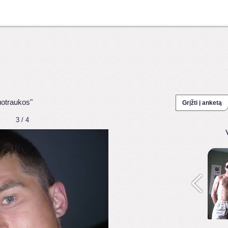
uotraukos"
Grįžti į anketą
3 / 4