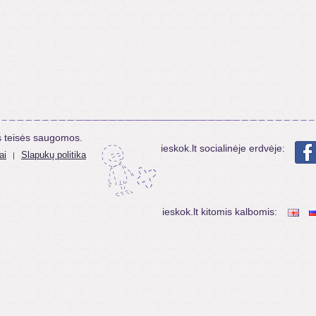
s teisės saugomos.
ieskok.lt socialinėje erdvėje:
ai
Slapukų politika
|
ieskok.lt kitomis kalbomis: