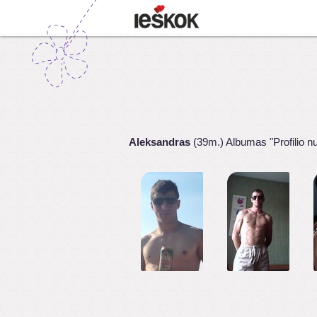
Aleksandras
(39m.) Albumas "Profilio n