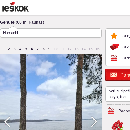
Genute
(66 m. Kaunas)
Nuostabi
Pažy
Pakv
1
2
3
4
5
6
7
8
9
10
11
12
13
14
15
16
Pado
Para
Nori susipaž
narys, tuom
Padov