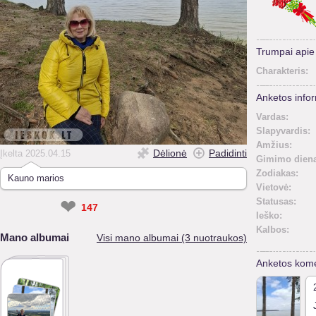
Trumpai api
Charakteris:
Anketos infor
Vardas:
Slapyvardis:
Amžius:
Dėlionė
Padidinti
Įkelta 2025.04.15
Gimimo diena
Zodiakas:
Kauno marios
Vietovė:
❤
Statusas:
147
Ieško:
Kalbos:
Mano albumai
Visi mano albumai (3 nuotraukos)
Anketos kome