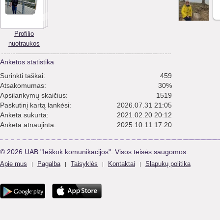
Profilio
nuotraukos
Anketos statistika
Surinkti taškai:
459
Atsakomumas:
30%
Apsilankymų skaičius:
1519
Paskutinį kartą lankėsi:
2026.07.31 21:05
Anketa sukurta:
2021.02.20 20:12
Anketa atnaujinta:
2025.10.11 17:20
© 2026 UAB "Ieškok komunikacijos". Visos teisės saugomos.
Apie mus
Pagalba
Taisyklės
Kontaktai
Slapukų politika
|
|
|
|