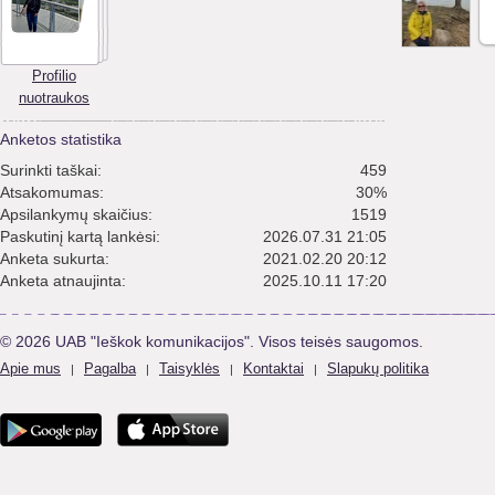
Profilio
nuotraukos
Anketos statistika
Surinkti taškai:
459
Atsakomumas:
30%
Apsilankymų skaičius:
1519
Paskutinį kartą lankėsi:
2026.07.31 21:05
Anketa sukurta:
2021.02.20 20:12
Anketa atnaujinta:
2025.10.11 17:20
© 2026 UAB "Ieškok komunikacijos". Visos teisės saugomos.
Apie mus
Pagalba
Taisyklės
Kontaktai
Slapukų politika
|
|
|
|