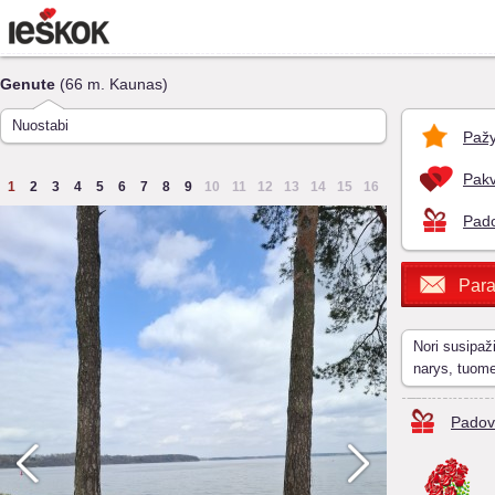
Genute
(66 m. Kaunas)
Nuostabi
Pažy
Pakv
1
2
3
4
5
6
7
8
9
10
11
12
13
14
15
16
Pado
Para
Nori susipaž
narys, tuom
Padov