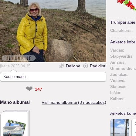
Trumpai api
Charakteris:
Anketos infor
Vardas:
Slapyvardis:
Amžius:
Dėlionė
Padidinti
Įkelta 2025.04.15
Gimimo diena
Zodiakas:
Kauno marios
Vietovė:
❤
Statusas:
147
Ieško:
Kalbos:
Mano albumai
Visi mano albumai (3 nuotraukos)
Anketos kome