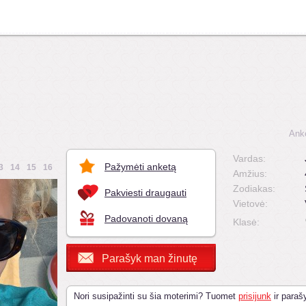
Ank
Vardas:
Pažymėti anketą
3
14
15
16
Amžius:
Zodiakas:
Pakviesti draugauti
Vietovė:
Padovanoti dovaną
Klasė:
Parašyk man žinutę
Nori susipažinti su šia moterimi? Tuomet
prisijunk
ir parašy