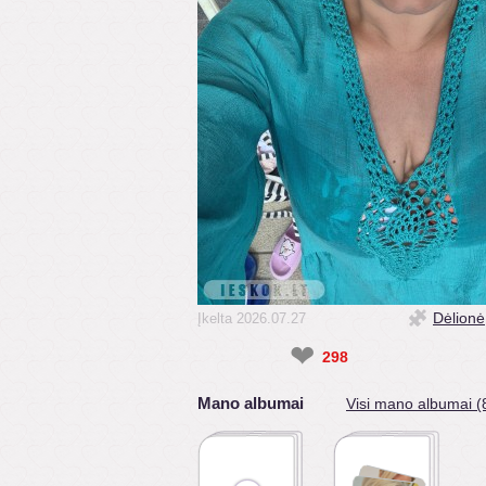
Dėlionė
Įkelta 2026.07.27
❤
298
Mano albumai
Visi mano albumai (