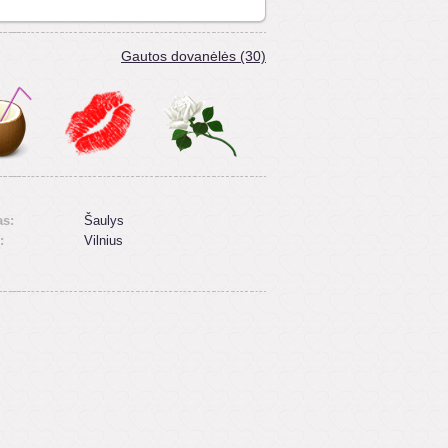
Gautos dovanėlės (30)
as:
Šaulys
:
Vilnius