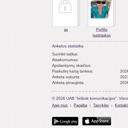
as
Profilio
nuotraukos
Anketos statistika
Surinkti taškai:
Atsakomumas:
Apsilankymų skaičius:
Paskutinį kartą lankėsi:
2026
Anketa sukurta:
2021
Anketa atnaujinta:
2026
© 2026 UAB "Ieškok komunikacijos". Viso
Apie mus
Pagalba
Taisyklės
Kontakt
|
|
|