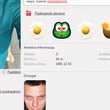
narys, tuomet
užsiregistruok
.
Padovanok dovaną
Anketos informacija
Vardas:
Ji
Zodiak
Amžius:
44 m.
Vietovė
Gimimo diena:
1981.12.01
Padidinti
Draugai
8 nuotraukos)