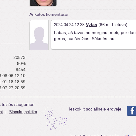
Anketos komentarai
Vytas
(66 m. Lietuva)
2024.04.24 12:38
Labas, aš tavęs ne merginu, metų per dau
geros, nuoširdžios. Sėkmės tau.
20573
80%
8454
.08.06 12:10
.01.18 18:59
.07.27 20:59
s teisės saugomos.
ieskok.lt socialinėje erdvėje:
ai
Slapukų politika
|