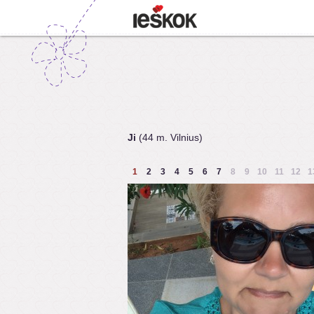
Ji
(44 m. Vilnius)
1
2
3
4
5
6
7
8
9
10
11
12
1