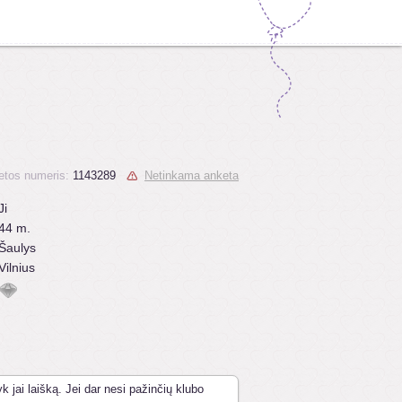
etos numeris:
1143289
Netinkama anketa
Ji
44 m.
Šaulys
Vilnius
k jai laišką. Jei dar nesi pažinčių klubo