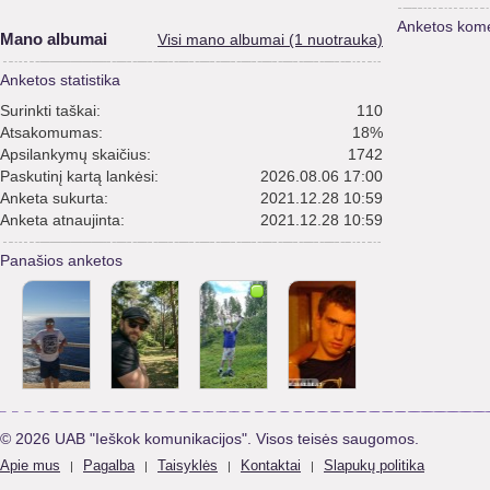
Anketos kome
Mano albumai
Visi mano albumai (1 nuotrauka)
Anketos statistika
Surinkti taškai:
110
Atsakomumas:
18%
Apsilankymų skaičius:
1742
Paskutinį kartą lankėsi:
2026.08.06 17:00
Anketa sukurta:
2021.12.28 10:59
Anketa atnaujinta:
2021.12.28 10:59
Panašios anketos
© 2026 UAB "Ieškok komunikacijos". Visos teisės saugomos.
Apie mus
Pagalba
Taisyklės
Kontaktai
Slapukų politika
|
|
|
|