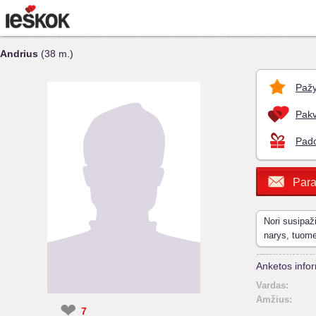
Andrius
(38 m.)
Pažy
Pakv
Pado
Para
Nori susipaž
narys, tuom
Anketos infor
Vardas:
Amžius:
❤
7