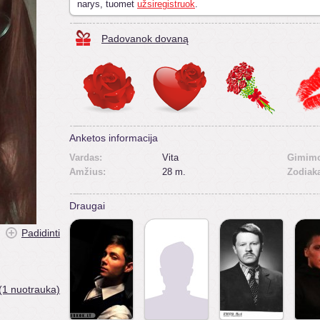
narys, tuomet
užsiregistruok
.
Padovanok dovaną
Anketos informacija
Vardas:
Vita
Gimimo
Amžius:
28 m.
Zodiak
Draugai
Padidinti
(1 nuotrauka)