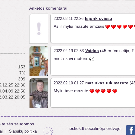
Anketos komentarai
Isjunk sviesa
2022.03.11 22:26
As ir myliu mazute amziais
Vaidas
(45 m. Vokietija, 
2022.02.19 02:53
miela-zavi moteris
153
7%
399
maziukas tuk mazute
(48
2022.02.19 01:27
.12.25 22:36
Myliu tave mazute
.04.09 22:56
.03.22 20:05
s teisės saugomos.
ieskok.lt socialinėje erdvėje:
ai
Slapukų politika
|