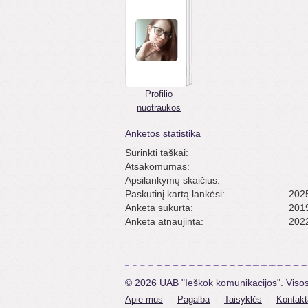
Profilio
nuotraukos
Anketos statistika
Surinkti taškai:
Atsakomumas:
Apsilankymų skaičius:
Paskutinį kartą lankėsi:
2025
Anketa sukurta:
2019
Anketa atnaujinta:
2022
© 2026 UAB "Ieškok komunikacijos". Viso
Apie mus
Pagalba
Taisyklės
Kontakt
|
|
|