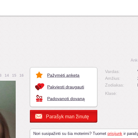
Ank
Vardas:
Pažymėti anketą
3
14
15
16
Amžius:
Zodiakas:
Pakviesti draugauti
Klasė:
Padovanoti dovaną
Parašyk man žinutę
Nori susipažinti su šia moterimi? Tuomet
prisijunk
ir parašy