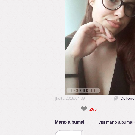
Dėlionė
Įkelta 2019.04.09
❤
263
Mano albumai
Visi mano albumai 