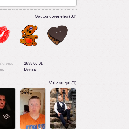
Gautos dovanėlės (39)
 diena:
1998.06.01
as:
Dvyniai
Visi draugai (9)