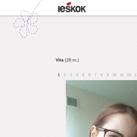
Vita
(28 m.)
1
2
3
4
5
6
7
8
9
10
11
12
1