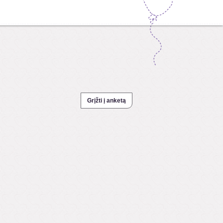
Grįžti į anketą