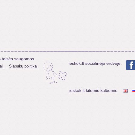
s teisės saugomos.
ieskok.lt socialinėje erdvėje:
ai
Slapukų politika
|
ieskok.lt kitomis kalbomis: