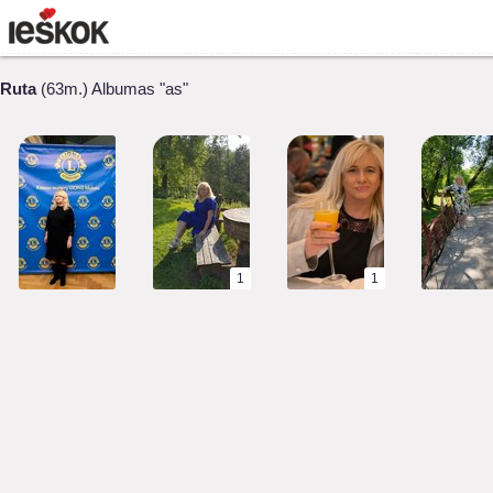
Ruta
(63m.) Albumas "as"
1
1