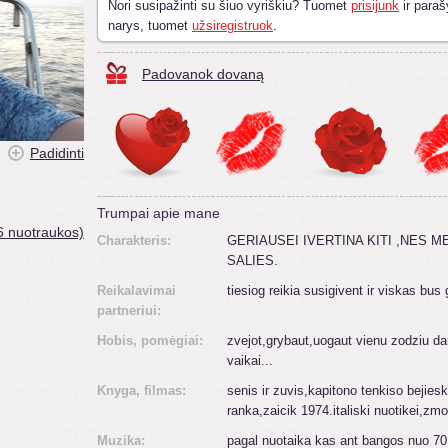
Nori susipažinti su šiuo vyriškiu? Tuomet
prisijunk
ir paraš
narys, tuomet
užsiregistruok
.
Padovanok dovaną
Padidinti
Trumpai apie mane
6 nuotraukos)
Charakteris:
GERIAUSEI IVERTINA KITI ,NES M
SALIES.
Reikalavimai
tiesiog reikia susigivent ir viskas bus g
partneriui:
Hobis, pomėgiai:
zvejot,grybaut,uogaut vienu zodziu 
vaikai...
Knyga, filmas:
senis ir zuvis,kapitono tenkiso bejieska
ranka,zaicik 1974.italiski nuotikei,z
Muzika:
pagal nuotaika kas ant bangos nuo 70 