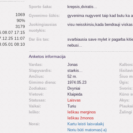
Sporto šaka:
krepsis,dviratis...
1069
Gyvenimo šūkis:
gyvenima nugyvent taip kad butu ka at
90%
Juokingiausias
visu neisskirsiu,kada bendrauji viskas
3179
nuotykis:
.08.07 17:15
.12.25 11:07
Dar šis tas:
svarbiausia save mylet ir pagarba kiti
.05.01 08:10
nebusi...
Anketos informacija
Vardas:
Jonas
Kalbos
Slapyvardis:
starkis...
Išsilav
Amžius:
52 m.
Šiuo m
Gimimo diena:
1974.05.23
Ūgis:
Zodiakas:
Dvyniai
Svoris:
Vietovė:
Klaipėda
Kūno s
Statusas:
Laisvas
Akys:
Vaikai:
Turiu
Plaukai
Ieško:
Ieškau merginos
Žalingi
Ieškau žmonos
Norai:
Kartu leisti laisvalaikį
Noriu būti matomas(-a)