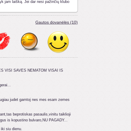
yk jam laišką. Jei dar nesi pažinčių klubo
Gautos dovanėlės (10)
ES VISI SAVES NEMATOM VISAI IS
erai...
daugiau judet gamtoj nes mes esam zemes
nt,tas beprotiskas pasaulis,vinitu taiklioji
mogus is kopustino bulvaro,NU PAGADY...
iki siu dienu.