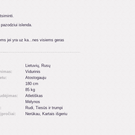
siminti.
 pazodziui islenda.
ems jei yra uz ka...nes visiems geras
:
Lietuvių, Rusų
inimas:
Vidurinis
etu:
Atostogauju
180 cm
85 kg
udėjimas:
Atletiškas
Mėlynos
:
Rudi, Tiesūs ir trumpi
 įpročiai:
Nerūkau, Kartais išgeriu