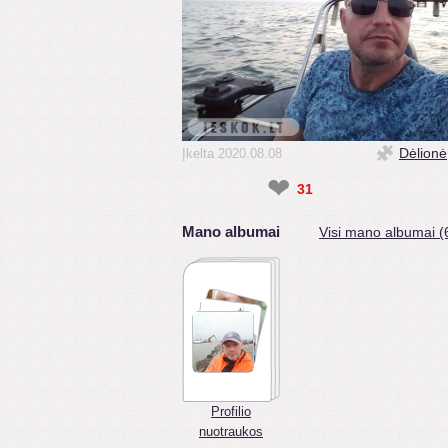
Dėlionė
Įkelta 2020.08.08
❤
31
Mano albumai
Visi mano albumai (
Profilio
nuotraukos