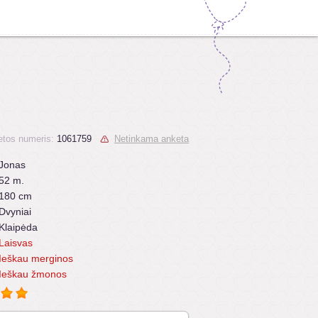
tos numeris:
1061759
Netinkama anketa
Jonas
52 m.
180 cm
Dvyniai
Klaipėda
Laisvas
Ieškau merginos
Ieškau žmonos