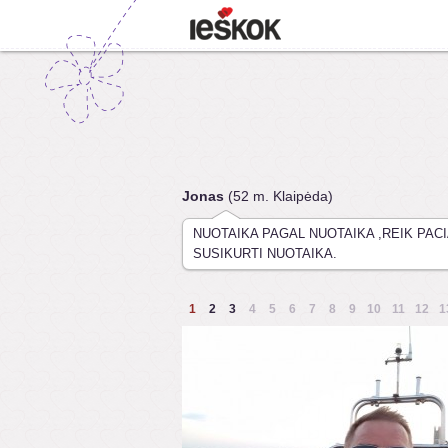
Jonas
(52 m. Klaipėda)
NUOTAIKA PAGAL NUOTAIKA ,REIK PAC
SUSIKURTI NUOTAIKA.
1
2
3
4
5
6
7
8
9
10
11
12
1