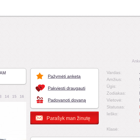
Anke
Vardas:
IAM
Pažymėti anketą
Amžius:
Ūgis:
Pakviesti draugauti
Zodiakas:
3
14
15
16
Padovanoti dovaną
Vietovė:
Statusas:
Ieško:
Parašyk man žinutę
Klasė: