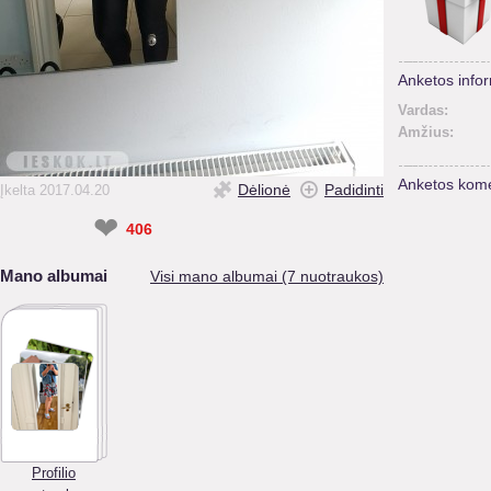
Anketos infor
Vardas:
Amžius:
Anketos kome
Dėlionė
Padidinti
Įkelta 2017.04.20
❤
406
Mano albumai
Visi mano albumai (7 nuotraukos)
Profilio