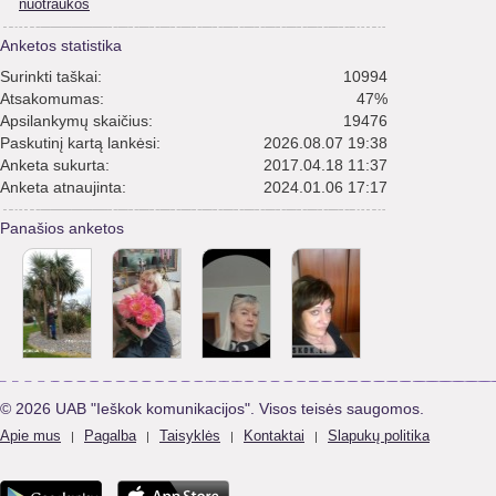
nuotraukos
Anketos statistika
Surinkti taškai:
10994
Atsakomumas:
47%
Apsilankymų skaičius:
19476
Paskutinį kartą lankėsi:
2026.08.07 19:38
Anketa sukurta:
2017.04.18 11:37
Anketa atnaujinta:
2024.01.06 17:17
Panašios anketos
© 2026 UAB "Ieškok komunikacijos". Visos teisės saugomos.
Apie mus
Pagalba
Taisyklės
Kontaktai
Slapukų politika
|
|
|
|