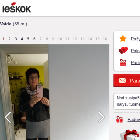
Vaida
(59 m.)
Pažy
1
2
3
4
5
6
7
8
9
10
11
12
13
14
15
16
Pakv
Pado
Para
Nori susipaž
narys, tuom
Padov