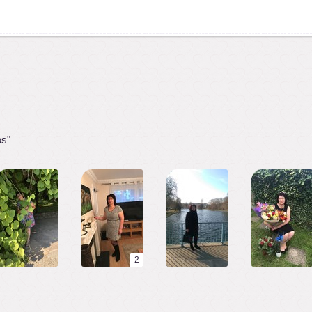
os"
2