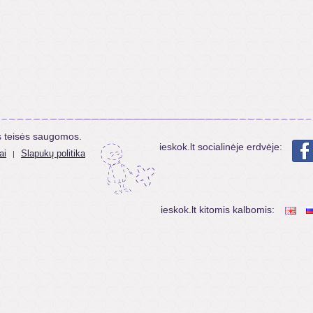
s teisės saugomos.
ieskok.lt socialinėje erdvėje:
ai
Slapukų politika
|
ieskok.lt kitomis kalbomis: