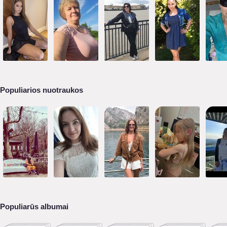
Populiarios nuotraukos
Populiarūs albumai