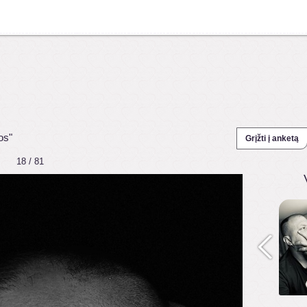
os"
Grįžti į anketą
18 / 81