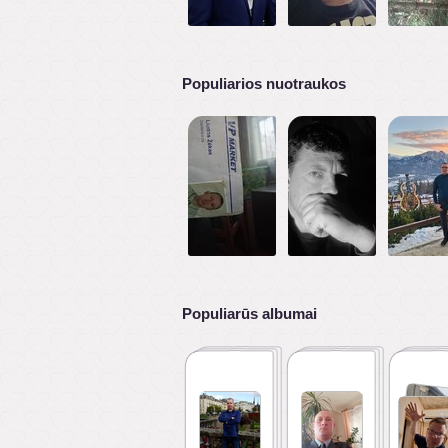
Populiarios nuotraukos
Populiarūs albumai