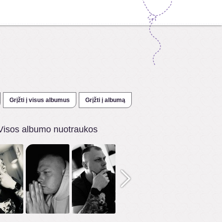
Grįžti į visus albumus
Grįžti į albumą
Visos albumo nuotraukos