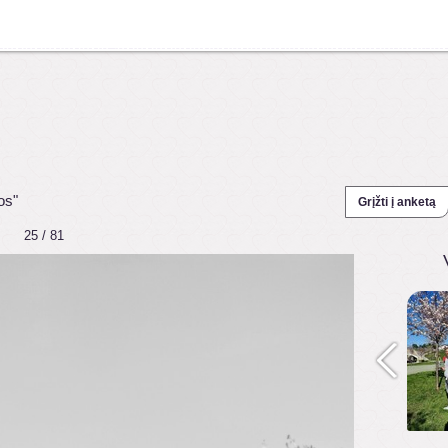
os"
Grįžti į anketą
25 / 81