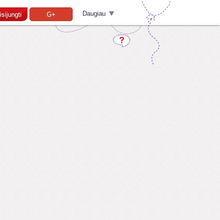
Daugiau
isijungti
G+
Pamiršai slaptažodį?