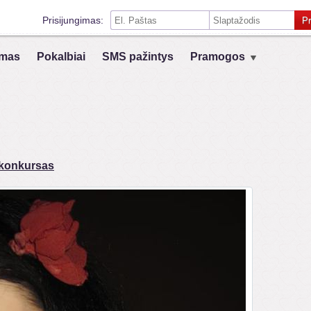
Prisijungimas:
Pr
Prisiminti mane šiame kompiuteryje
mas
Pokalbiai
SMS pažintys
Pramogos
Prisijungimas su kitais socialiniais tinklais:
VK
Registruokis
 konkursas