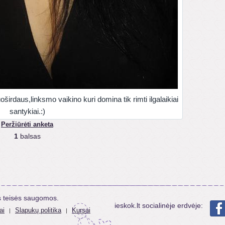
oširdaus,linksmo vaikino kuri domina tik rimti ilgalaikiai
santykiai.:)
Peržiūrėti anketa
1
balsas
s teisės saugomos.
ieskok.lt socialinėje erdvėje:
ai
Slapukų politika
Kursai
|
|