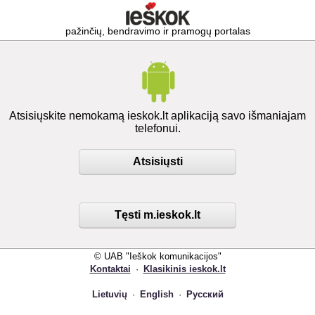
pažinčių, bendravimo ir pramogų portalas
Atsisiųskite nemokamą ieskok.lt aplikaciją savo išmaniajam
telefonui.
Atsisiųsti
Tęsti m.ieskok.lt
© UAB "Ieškok komunikacijos"
Kontaktai
·
Klasikinis ieskok.lt
Lietuvių
·
English
·
Русский