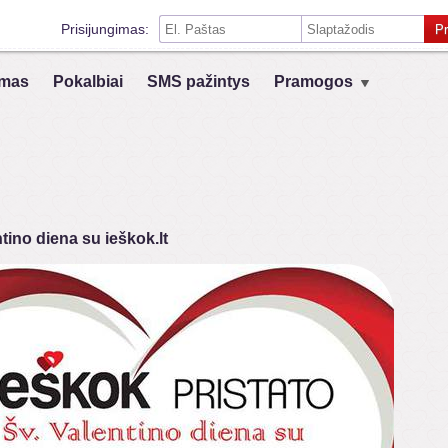
Prisijungimas:
Pr
Prisiminti mane šiame kompiuteryje
mas
Pokalbiai
SMS pažintys
Pramogos
Prisijungimas su kitais socialiniais tinklais:
VK
Registruokis
tino diena su ieškok.lt