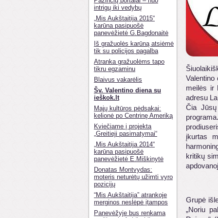
Pažinčių portalai – nuo
intrigų iki vedybų
„Mis Aukštaitija 2015“
karūna pasipuošė
panevėžietė G.Bagdonaitė
Iš gražuolės karūną atsiėmė
tik su policijos pagalba
Atranka gražuolėms tapo
Šiuolaiki
tikru egzaminu
Valentino
Blaivus vakarėlis
meilės ir
Šv. Valentino diena su
adresu La
ieškok.lt
Čia Jūsų 
Majų kultūros pėdsakai:
kelionė po Centrinę Ameriką
programa
Kviečiame į projektą
prodiuser
„Greitieji pasimatymai“
įkurtas m
„Mis Aukštaitija 2014“
harmoning
karūna pasipuošė
kritikų si
panevėžietė E.Miškinytė
apdovanoji
Donatas Montvydas:
moteris neturėtų užimti vyro
pozicijų
“Mis Aukštaitija” atrankoje
Grupė išl
merginos neslėpė įtampos
„Noriu pa
Panevėžyje bus renkama