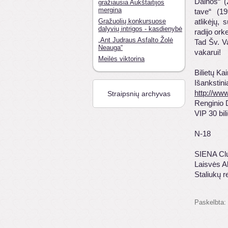
Dainos“ (
gražiausia Aukštaitijos
mergina
tave“ (19
Gražuolių konkursuose
atlikėjų,
dalyvių intrigos - kasdienybė
radijo ork
„Ant Judraus Asfalto Žolė
Tad Šv. Va
Neauga“
vakarui!
Meilės viktorina
Bilietų Ka
Išan
http://ww
Straipsnių archyvas
Renginio 
VIP 30 bil
N-18
SIENA Cl
Laisvės A
Staliukų 
Paskelbta: