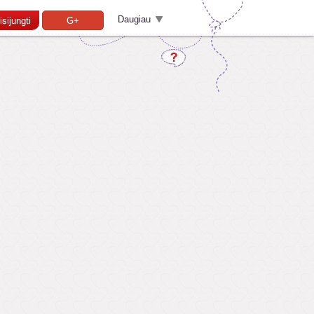
Daugiau
isijungti
G+
Pamiršai slaptažodį?