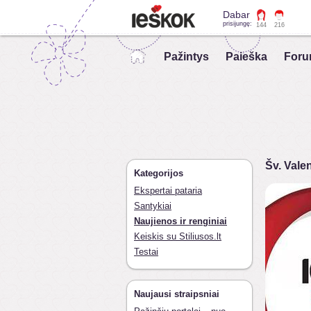
Dabar
prisijungę:
144
216
Pažintys
Paieška
Foru
Šv. Valen
Kategorijos
Ekspertai pataria
Santykiai
Naujienos ir renginiai
Keiskis su Stiliusos.lt
Testai
Naujausi straipsniai