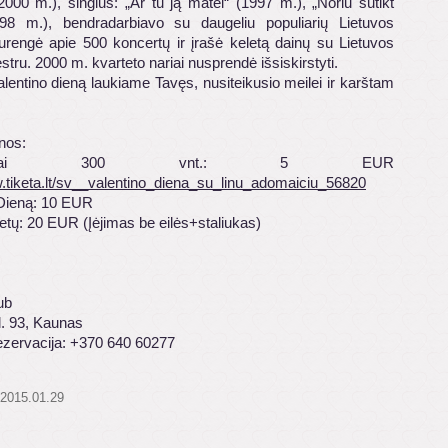
2000 m.), singlus: „Ar tu ją matei“ (1997 m.), „Noriu sutikt
98 m.), bendradarbiavo su daugeliu populiarių Lietuvos
 surengė apie 500 koncertų ir įrašė keletą dainų su Lietuvos
estru. 2000 m. kvarteto nariai nusprendė išsiskirstyti.
lentino dieną laukiame Tavęs, nusiteikusio meilei ir karštam
inos:
kstiniai 300 vnt.: 5 EUR
w.tiketa.lt/sv__valentino_diena_su_linu_adomaiciu_56820
Dieną: 10 EUR
ietų: 20 EUR (Įėjimas be eilės+staliukas)
ub
l. 93, Kaunas
rezervacija: +370 640 60277
 2015.01.29