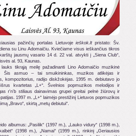
škiausias pažinčių portalas Lietuvoje
ieškok.lt
pristato: Šv.
 diena su Linu Adomaičiu. Kviečiame visus ieškančius tikros
 karštų jausmų vasario 14 d. 22 val. atvykti į „Siena Club“,
isvės al. 93, Kaunas.
lauks tikrąją meilę pažadinanti Lino Adomaičio muzikinė
. Šis asmuo – tai smuikininkas, muzikos atlikėjas ir
is, kompozitorius, radijo diskžokėjas. 1995 m. debiutavo jo
išrus kvartetas „L+“. Švelnios popmuzikos melodijos ir
as r'n'b stiliaus dainavimas grupei greitai pelnė žiūrovų ir
mpatijas. 1997 m. „L+“ laimėjo prestižinį Lietuvos popmuzikos
mą „Bravo“, skirtą „metų debiutui“.
eido albumus: „Pasilik“ (1997 m.), „Lauko vidury“ (1998 m.),
kalbėt“ (1998 m.), „Namai“ (1999 m.), rinkinį „Geriausios