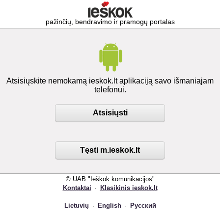
pažinčių, bendravimo ir pramogų portalas
Atsisiųskite nemokamą ieskok.lt aplikaciją savo išmaniajam
telefonui.
Atsisiųsti
Tęsti m.ieskok.lt
© UAB "Ieškok komunikacijos"
Kontaktai
·
Klasikinis ieskok.lt
Lietuvių
·
English
·
Русский