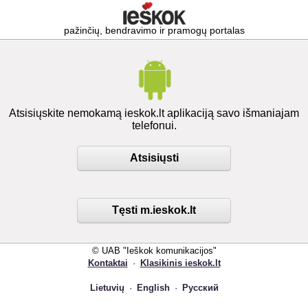
pažinčių, bendravimo ir pramogų portalas
Atsisiųskite nemokamą ieskok.lt aplikaciją savo išmaniajam
telefonui.
Atsisiųsti
Tęsti m.ieskok.lt
© UAB "Ieškok komunikacijos"
Kontaktai
·
Klasikinis ieskok.lt
Lietuvių
·
English
·
Русский