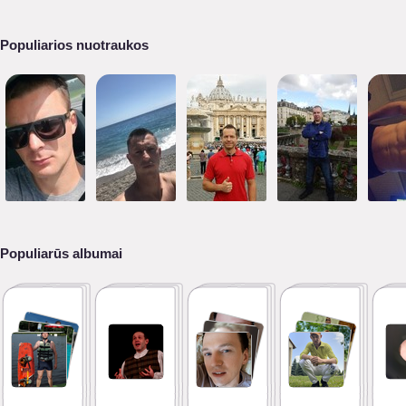
Populiarios nuotraukos
Populiarūs albumai