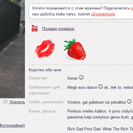
Хотите познакомится с этим мужчина? Подключитесь
к
nesi pažinčių klubo narys, tuomet
užsiregistruok
.
Подари подарок
Коротко обо мне
Характер:
Geras
Требования для
Mėgti euro dance
ok, tiek to, nebu
партнеров:
ė
Усилить
Гобби, увлечения:
Visokie, gal paliekam tai pokalbiui
Kнига, фильм:
Penkios meilės kalbos. Ir jums siūlyčia
patarimai kaip santykius gerus kurti, ge
 Фотографии)
Rich Dad Poor Dad: What The Rich Te