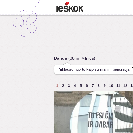
Darius
(38 m. Vilnius)
Priklauso nuo to kaip su manim bendrauja
1
2
3
4
5
6
7
8
9
10
11
12
1