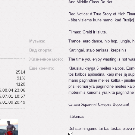
And Middle Class Do Not!
Red Notice: A True Story of High Fina
- šitą visiems kurie mano, kad Rusijoj g
Filmas: Greiti ir isiute.
Mузыка:
Trance, euro dance, hip hop, jungle, ha
Вид спорта:
Kartingai, stalo tenisas, krepsinis
Жизненное мото:
The time you enjoy wasting is not wa
Ещё кое-что:
Klausiau knygą 5 meilės kalbos. Esmė
2514
tos kalbos apibūdina, kaip mes ją supr
91%
mano pagrindinė meilės kalba - prisilie
4120
prisilietimai yra pagrindinė meilės kal
.08.04 23:06
moterimis kurioms yra kita pagrindinė
.07.01 18:57
.01.09 20:49
Слава Украини! Смерть Ворогам!
Ištikimas.
Del saziningumo tai tas testas pieva 