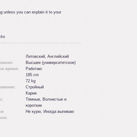
g unless you can explain it to your
cks
Литовский, Английский
вание:
Высшее (университетское)
ое время:
Работаю
185 cm
72 kg
ожение:
Стройный
Карие
ы:
Tёмные, Волнистые и
короткие
ые
Не курю, Иногда выпиваю
чки: