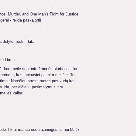
nce, Murder, and One Man's Fight for Justice
erai - reikia paskaityti!
rdstyle, rock ir kita
sted time
, kad meilę supranta žmonės skirtingai. Tai
antame, kas labiausiai patinka meilėje. Tai
timai. Norėčiau atrasti moterį pas kurią irgi
ba. Na, bet eičiau į pasimatymus ir su
 meilės kalba.
rodo, tikrai manau esu saziningesnis nei 58 %