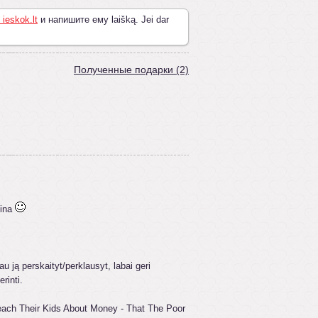
 ieskok.lt
и напишите ему laišką. Jei dar
Полученные подарки (2)
tina
u ją perskaityt/perklausyt, labai geri
rinti.
ach Their Kids About Money - That The Poor