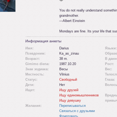
You do not really understand somethin
grandmother.
—Albert Einstein
Mondays are fine. Its your life that su
Информация анкеты
Имя:
Darius
Языки:
Псевдоним:
Ka_as_zinau
Образо
Возраст:
38 m.
В данн
Gimimo diena:
1987.10.20
Рост:
Знак зодиака:
Весы
Вес:
Местность:
Vilnius
Телосл
Статус:
Свободный
Глаза:
Дети:
Нет
Волос
Ищет:
Ищу друзей
Ищу единомышленников
Вредн
Ищу девушку
привы
Желания:
Переписываться
Связаться с друзьями
Флиртовать