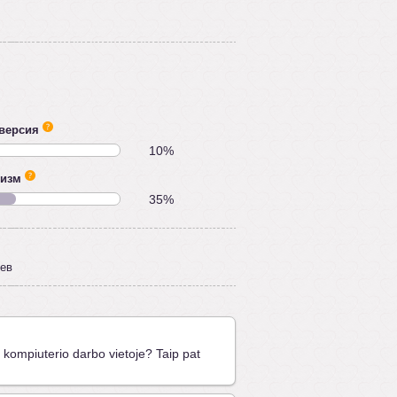
версия
10%
тизм
35%
ев
 kompiuterio darbo vietoje? Taip pat