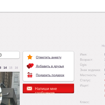
Н
Имя:
Отметить анкету
Возраст:
Ūgis:
Добавить в друзья
3
14
15
16
Знак зодиака:
Подарить подарок
Местность:
Статус:
Ищет:
Напиши мне
сообщение
Класс: