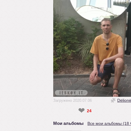
Dėlion
Загружено 2020.07.06
❤
24
Мои альбомы
Все мои альбомы (18