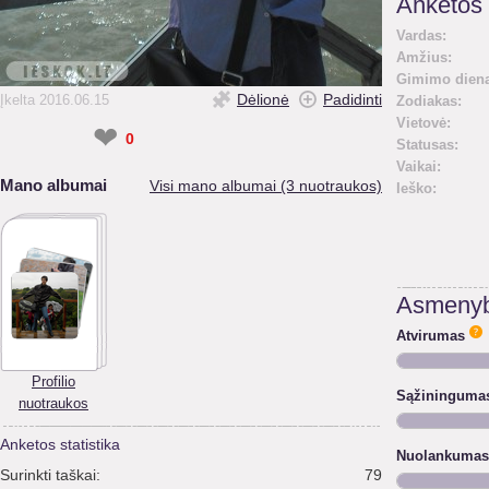
Anketos 
Vardas:
Amžius:
Gimimo diena
Dėlionė
Padidinti
Įkelta 2016.06.15
Zodiakas:
Vietovė:
❤
0
Statusas:
Vaikai:
Mano albumai
Visi mano albumai (3 nuotraukos)
Ieško:
Asmenyb
Atvirumas
Profilio
Sąžininguma
nuotraukos
Anketos statistika
Nuolankumas
Surinkti taškai:
79