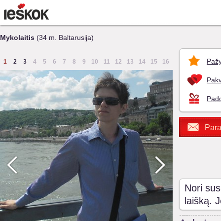
Mykolaitis
(34 m. Baltarusija)
Pažy
1
2
3
4
5
6
7
8
9
10
11
12
13
14
15
16
Pakv
Pado
Para
Nori sus
laišką. 