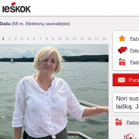
Dalia
(58 m. Elektrėnų savivaldybė)
Pažy
1
2
3
4
5
6
7
8
9
10
11
12
13
14
15
16
Pakv
Pado
Para
Nori sus
laišką. 
Padov