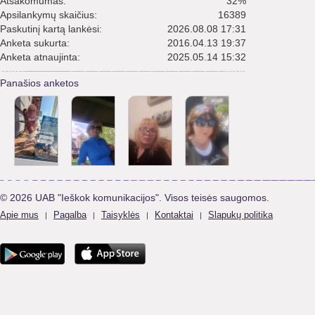
Atsakomumas:
32%
Apsilankymų skaičius:
16389
Paskutinį kartą lankėsi:
2026.08.08 17:31
Anketa sukurta:
2016.04.13 19:37
Anketa atnaujinta:
2025.05.14 15:32
Panašios anketos
© 2026 UAB "Ieškok komunikacijos". Visos teisės saugomos.
Apie mus
Pagalba
Taisyklės
Kontaktai
Slapukų politika
|
|
|
|