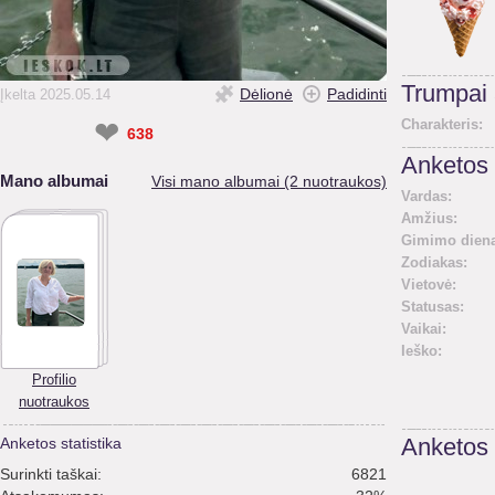
Trumpai
Dėlionė
Padidinti
Įkelta 2025.05.14
❤
Charakteris:
638
Anketos 
Mano albumai
Visi mano albumai (2 nuotraukos)
Vardas:
Amžius:
Gimimo diena
Zodiakas:
Vietovė:
Statusas:
Vaikai:
Ieško:
Profilio
nuotraukos
Anketos statistika
Anketos
Surinkti taškai:
6821