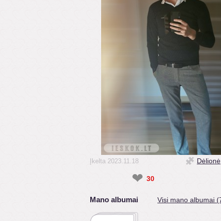
Dėlionė
Įkelta 2023.11.18
❤
30
Mano albumai
Visi mano albumai (