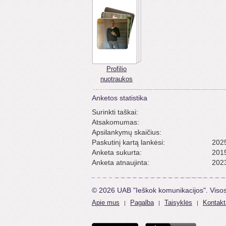
Profilio
nuotraukos
Anketos statistika
Surinkti taškai:
Atsakomumas:
Apsilankymų skaičius:
Paskutinį kartą lankėsi:
2025
Anketa sukurta:
2015
Anketa atnaujinta:
2023
© 2026 UAB "Ieškok komunikacijos". Viso
Apie mus
Pagalba
Taisyklės
Kontakt
|
|
|