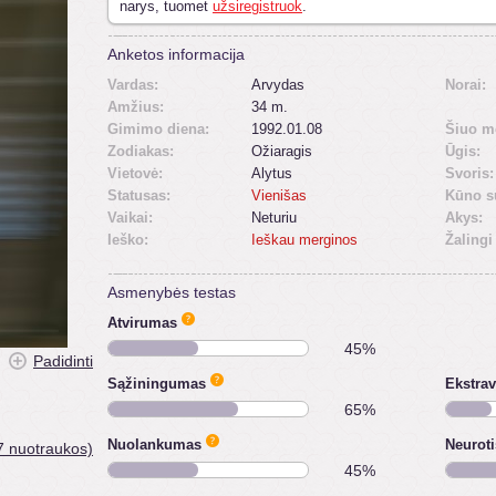
narys, tuomet
užsiregistruok
.
Anketos informacija
Vardas:
Arvydas
Norai:
Amžius:
34 m.
Gimimo diena:
1992.01.08
Šiuo m
Zodiakas:
Ožiaragis
Ūgis:
Vietovė:
Alytus
Svoris:
Statusas:
Vienišas
Kūno s
Vaikai:
Neturiu
Akys:
Ieško:
Ieškau merginos
Žalingi
Asmenybės testas
Atvirumas
45%
Padidinti
Sąžiningumas
Ekstra
65%
Nuolankumas
Neurot
7 nuotraukos)
45%