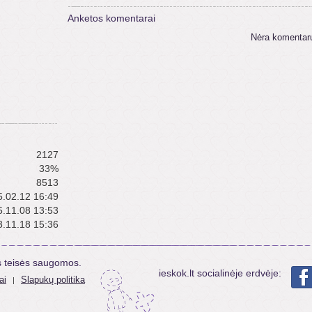
Anketos komentarai
Nėra komentar
2127
33%
8513
.02.12 16:49
.11.08 13:53
.11.18 15:36
s teisės saugomos.
ieskok.lt socialinėje erdvėje:
ai
Slapukų politika
|