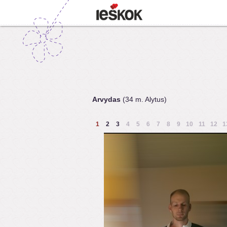
Arvydas
(34 m. Alytus)
1
2
3
4
5
6
7
8
9
10
11
12
1