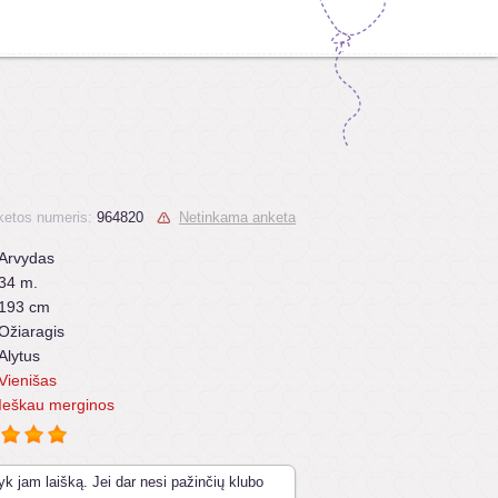
ketos numeris:
964820
Netinkama anketa
Arvydas
34 m.
193 cm
Ožiaragis
Alytus
Vienišas
Ieškau merginos
yk jam laišką. Jei dar nesi pažinčių klubo