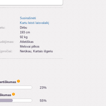
Susirašinėti
Kartu leisti laisvalaikį
etu:
Dirbu
193 cm
92 kg
udėjimas:
Atletiškas
Melsvai pilkos
 įpročiai:
Nerūkau, Kartais išgeriu
vertiškumas
23%
iškumas
55%