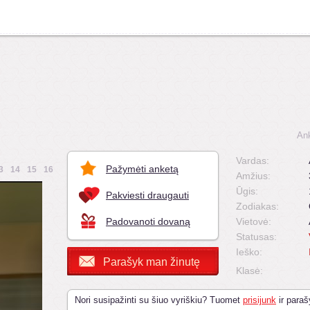
An
Vardas:
Pažymėti anketą
3
14
15
16
Amžius:
Ūgis:
Pakviesti draugauti
Zodiakas:
Padovanoti dovaną
Vietovė:
Statusas:
Ieško:
Parašyk man žinutę
Klasė:
Nori susipažinti su šiuo vyriškiu? Tuomet
prisijunk
ir paraš