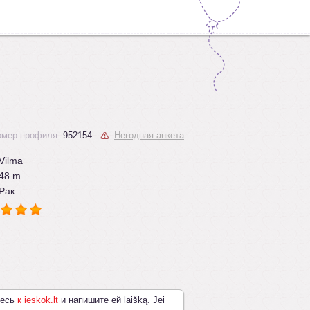
омер профиля:
952154
Негодная анкета
Vilma
48 m.
Рак
тесь
к ieskok.lt
и напишите ей laišką. Jei