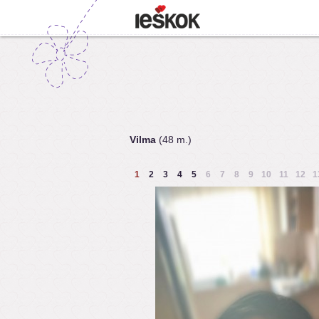
Vilma
(48 m.)
1
2
3
4
5
6
7
8
9
10
11
12
1