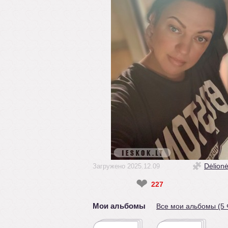
Dėlion
Загружено 2025.12.09
❤
227
Мои альбомы
Все мои альбомы (5