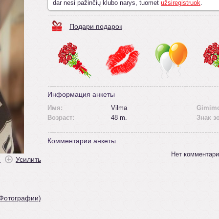
dar nesi pažinčių klubo narys, tuomet
užsiregistruok
.
Подари подарок
Информация анкеты
Имя:
Vilma
Gimimo
Возраст:
48 m.
Знак з
Комментарии анкеты
Нет комментари
ė
Усилить
 Фотографии)