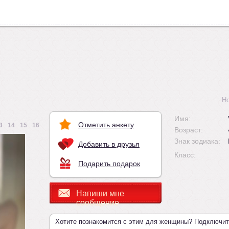
Н
Имя:
Отметить анкету
3
14
15
16
Возраст:
Знак зодиака:
Добавить в друзья
Класс:
Подарить подарок
Напиши мне
сообщение
Хотите познакомится с этим для женщины? Подключи