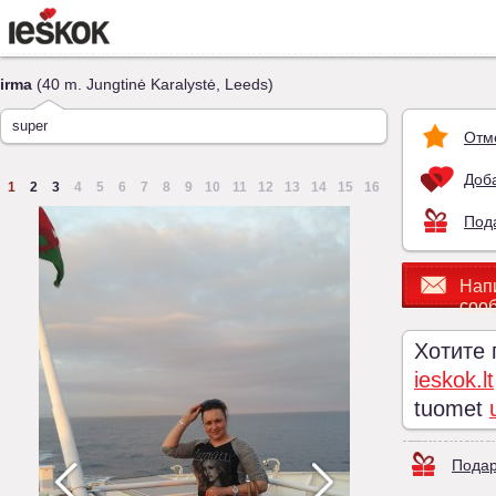
irma
(40 m. Jungtinė Karalystė, Leeds)
super
Отм
Доба
1
2
3
4
5
6
7
8
9
10
11
12
13
14
15
16
Под
Нап
соо
Хотите
ieskok.lt
tuomet
Подар