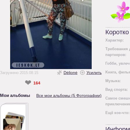
Коротко
Характер:
Требования 
партнеров:
Гобби, увлеч
Kнига, филь
Dėlionė
Усилить
Загружено 2015.08.15
❤
Mузыка:
164
Вид спорта:
Мои альбомы
Все мои альбомы (5 Фотографии)
Самое смеш
приключение
Ещё кое-что:
Информ