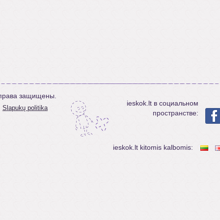
е права защищены.
ieskok.lt в социальном
Slapukų politika
пространстве:
ieskok.lt kitomis kalbomis: