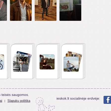
s teisės saugomos.
ieskok.lt socialinėje erdvėje:
ai
Slapukų politika
|