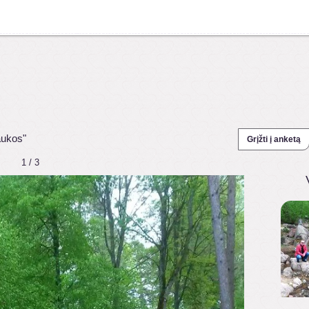
aukos"
Grįžti į anketą
1 / 3