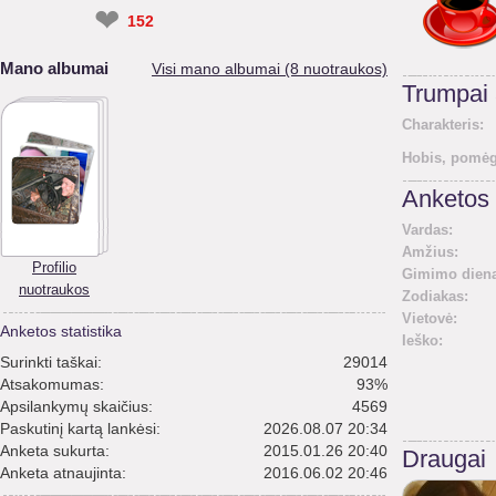
❤
152
Mano albumai
Visi mano albumai (8 nuotraukos)
Trumpai
Charakteris:
Hobis, pomėg
Anketos 
Vardas:
Amžius:
Profilio
Gimimo diena
nuotraukos
Zodiakas:
Vietovė:
Anketos statistika
Ieško:
Surinkti taškai:
29014
Atsakomumas:
93%
Apsilankymų skaičius:
4569
Paskutinį kartą lankėsi:
2026.08.07 20:34
Anketa sukurta:
2015.01.26 20:40
Draugai
Anketa atnaujinta:
2016.06.02 20:46