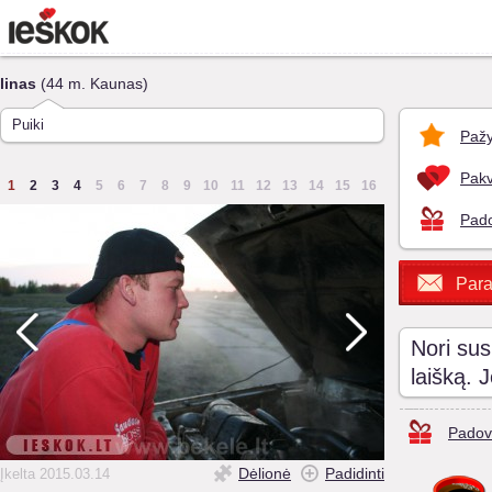
linas
(44 m. Kaunas)
Puiki
Pažy
Pakv
1
2
3
4
5
6
7
8
9
10
11
12
13
14
15
16
Pado
Para
Nori sus
laišką. 
Padov
Dėlionė
Padidinti
Įkelta 2015.03.14