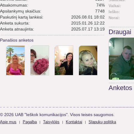
Atsakomumas:
74%
Vaikai:
Apsilankymų skaičius:
7748
Ieško:
Paskutinį kartą lankėsi:
2026.08.01 18:02
Norai:
Anketa sukurta:
2015.01.26 12:22
Anketa atnaujinta:
2025.07.17 13:19
Draugai
Panašios anketos
Anketos
© 2026 UAB "Ieškok komunikacijos". Visos teisės saugomos.
Apie mus
Pagalba
Taisyklės
Kontaktai
Slapukų politika
|
|
|
|