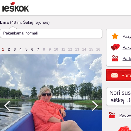
Lina
(48 m. Šakių rajonas)
Pakankamai normali
Pažy
Pakv
1
2
3
4
5
6
7
8
9
10
11
12
13
14
15
16
Pado
Para
Nori sus
laišką. 
Padov