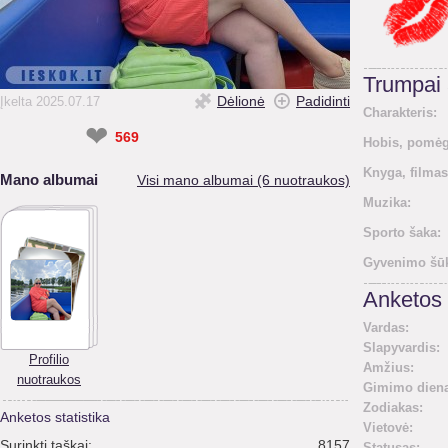
Trumpai
Dėlionė
Padidinti
Įkelta 2025.07.17
Charakteris:
❤
569
Hobis, pomėg
Knyga, filmas
Mano albumai
Visi mano albumai (6 nuotraukos)
Muzika:
Sporto šaka:
Gyvenimo šūk
Anketos 
Vardas:
Slapyvardis:
Profilio
Amžius:
nuotraukos
Gimimo diena
Zodiakas:
Anketos statistika
Vietovė:
Surinkti taškai:
8157
Statusas: