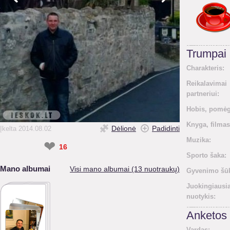
Trumpai
Charakteris:
Reikalavimai
partneriui:
Hobis, pomėg
Knyga, filmas
Dėlionė
Padidinti
Įkelta 2014.08.02
Muzika:
❤
16
Sporto šaka:
Mano albumai
Visi mano albumai (13 nuotraukų)
Gyvenimo šūk
Juokingiausi
nuotykis:
Anketos 
Vardas: