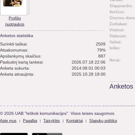
Slapyvardis:
Amžius:
Gimimo diena
Profilio
Zodiakas:
nuotraukos
Vietovė:
Anketos statistika
Statusas:
Vaikai:
Surinkti taškai:
2509
Ieško:
Atsakomumas:
79%
Apsilankymų skaičius:
887
Norai:
Paskutinį kartą lankėsi:
2026.07.18 22:06
Anketa sukurta:
2014.08.01 00:03
Anketa atnaujinta:
2025.10.28 18:00
Anketos
© 2026 UAB "Ieškok komunikacijos". Visos teisės saugomos.
Apie mus
Pagalba
Taisyklės
Kontaktai
Slapukų politika
|
|
|
|