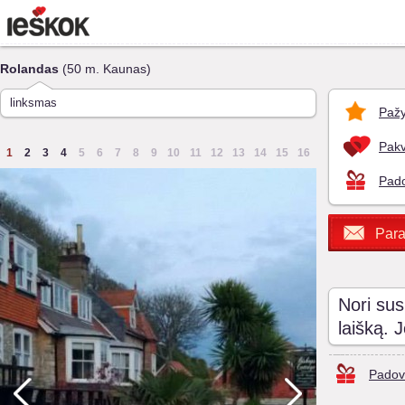
Rolandas
(50 m. Kaunas)
linksmas
Pažy
Pakv
1
2
3
4
5
6
7
8
9
10
11
12
13
14
15
16
Pado
Para
Nori sus
laišką. 
Padov