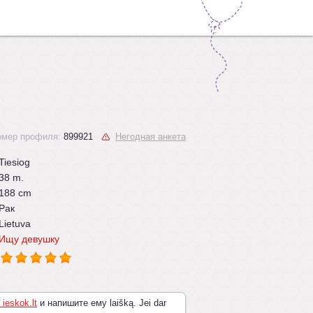
омер профиля:
899921
Негодная анкета
Tiesiog
38 m.
188 cm
Рак
Lietuva
Ищу девушку
 ieskok.lt
и напишите ему laišką. Jei dar