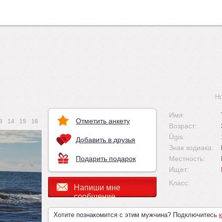
Н
Имя:
Отметить анкету
3
14
15
16
Возраст:
Ūgis:
Добавить в друзья
Знак зодиака:
Подарить подарок
Местность:
Ищет:
Класс:
Напиши мне
сообщение
Хотите познакомится с этим мужчина? Подключитесь
к