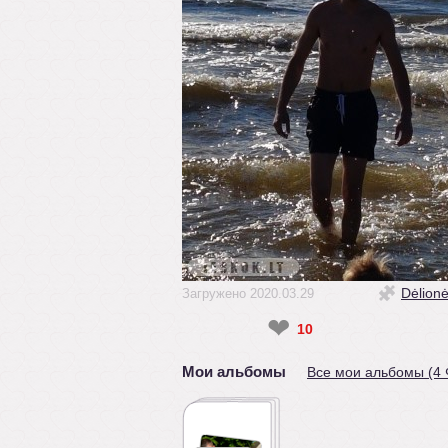
Dėlion
Загружено 2020.03.29
❤
10
Мои альбомы
Все мои альбомы (4