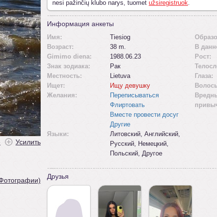
nesi pažinčių klubo narys, tuomet
užsiregistruok
.
Информация анкеты
Имя:
Tiesiog
Образо
Возраст:
38 m.
В данн
Gimimo diena:
1988.06.23
Рост:
Знак зодиака:
Рак
Телосл
Местность:
Lietuva
Глаза:
Ищет:
Ищу девушку
Волос
Желания:
Переписываться
Вредн
Флиртовать
привы
Вместе провести досуг
Другие
Языки:
Литовский, Английский,
ė
Усилить
Русский, Немецкий,
Польский, Другое
Друзья
 Фотографии)