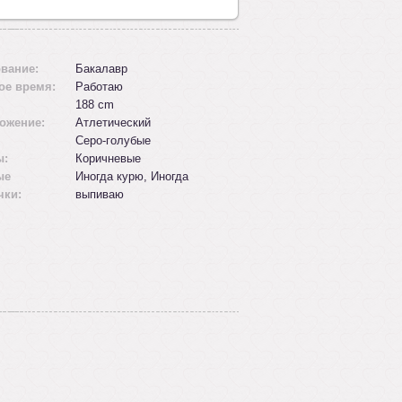
вание:
Бакалавр
ое время:
Работаю
188 cm
ожение:
Aтлетический
Серо-голубые
ы:
Коричневые
ые
Иногда курю, Иногда
чки:
выпиваю