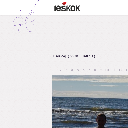
Tiesiog
(38 m. Lietuva)
1
2
3
4
5
6
7
8
9
10
11
12
1