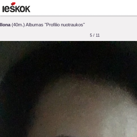
Ilona
(40m.) Albumas "Profilio nuotraukos"
5 / 11