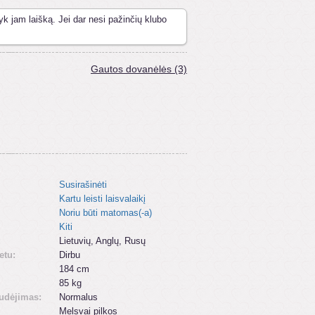
yk jam laišką. Jei dar nesi pažinčių klubo
Gautos dovanėlės (3)
Susirašinėti
Kartu leisti laisvalaikį
Noriu būti matomas(-a)
Kiti
:
Lietuvių, Anglų, Rusų
etu:
Dirbu
184 cm
85 kg
udėjimas:
Normalus
Melsvai pilkos