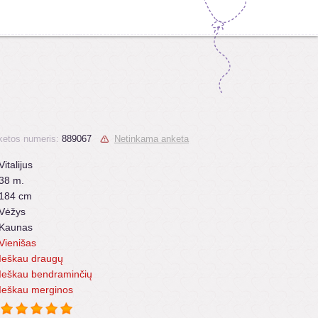
ketos numeris:
889067
Netinkama anketa
Vitalijus
38 m.
184 cm
Vėžys
Kaunas
Vienišas
Ieškau draugų
Ieškau bendraminčių
Ieškau merginos