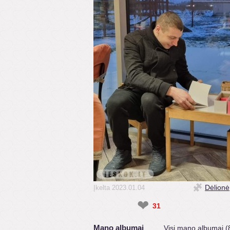
Dėlionė
Įkelta 2023.01.04
❤
31
Mano albumai
Visi mano albumai (