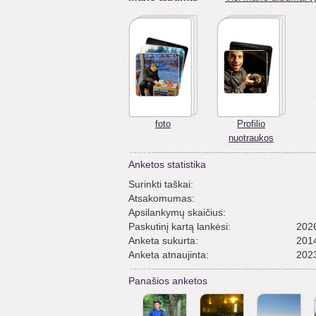
foto
Profilio
nuotraukos
Anketos statistika
Surinkti taškai:
Atsakomumas:
Apsilankymų skaičius:
Paskutinį kartą lankėsi:
2026
Anketa sukurta:
2014
Anketa atnaujinta:
2023
Panašios anketos