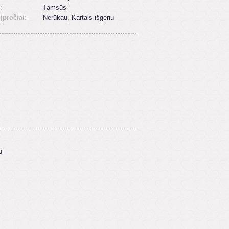
:
Tamsūs
 įpročiai:
Nerūkau, Kartais išgeriu
ų