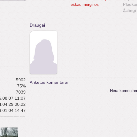
Ieškau merginos
Plaukai
Žalingi
Draugai
5902
Anketos komentarai
75%
Nėra komentar
7039
.08.07 11:07
.04.29 00:22
.01.04 14:47