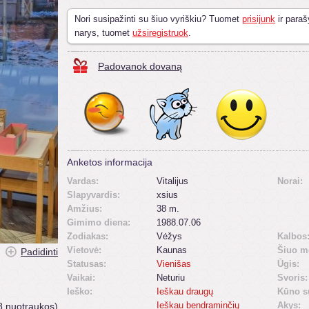
Nori susipažinti su šiuo vyriškiu? Tuomet
prisijunk
ir paraš
narys, tuomet
užsiregistruok
.
Padovanok dovaną
Anketos informacija
Vardas:
Vitalijus
Norai:
Slapyvardis:
xsius
Amžius:
38 m.
Gimimo diena:
1988.07.06
Zodiakas:
Vėžys
Kalbos
Vietovė:
Kaunas
Šiuo m
Padidinti
Statusas:
Vienišas
Ūgis:
Vaikai:
Neturiu
Svoris:
Ieško:
Ieškau draugų
Kūno s
Ieškau bendraminčių
Akys:
8 nuotraukos)