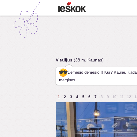
Vitalijus
(38 m. Kaunas)
Demesio demesio!!! Kur? Kaune. Kada
merginos....
1
2
3
4
5
6
7
8
9
10
11
12
1