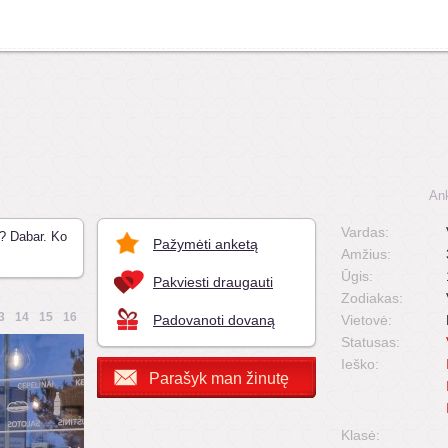
An
Vardas:
? Dabar. Ko
Pažymėti anketą
Amžius:
Ūgis:
Pakviesti draugauti
Zodiakas:
3
14
15
16
Padovanoti dovaną
Vietovė:
Statusas:
Ieško:
Parašyk man žinutę
Klasė: