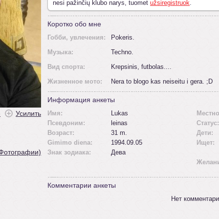
nesi pažinčių klubo narys, tuomet
užsiregistruok
.
Коротко обо мне
Гобби, увлечения:
Pokeris.
Mузыка:
Techno.
Вид спорта:
Krepsinis, futbolas....
Жизненное мото:
Nera to blogo kas neiseitu i gera. ;D
Информация анкеты
ė
Усилить
Имя:
Lukas
Местно
Псевдоним:
leinas
Статус:
Возраст:
31 m.
Дети:
Gimimo diena:
1994.09.05
Ищет:
 Фотографии)
Знак зодиака:
Дева
Желан
Комментарии анкеты
Нет комментари