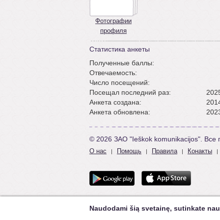
Фотографии
профиля
Статистика анкеты
Полученные баллы:
Отвечаемость:
Число посещений:
Посещал последний раз:
2025
Анкета создана:
2014
Анкета обновлена:
2023
© 2026 ЗАО "Ieškok komunikacijos". Вс
О нас
Помощь
Правила
Конакты
|
|
|
|
Naudodami šią svetainę, sutinkate nau