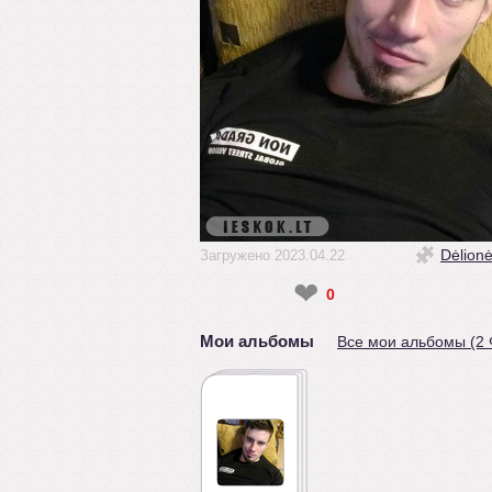
Dėlion
Загружено 2023.04.22
❤
0
Мои альбомы
Все мои альбомы (2