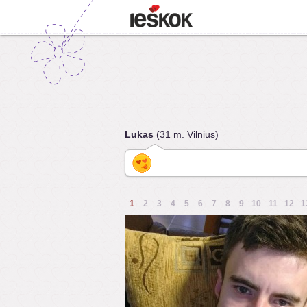
Lukas
(31 m. Vilnius)
1
2
3
4
5
6
7
8
9
10
11
12
1