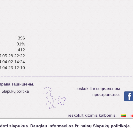
396
91%
412
.05.28 22:22
.04.02 14:24
.04.23 12:10
е права защищены.
ieskok.lt в социальном
Slapukų politika
пространстве:
ieskok.lt kitomis kalbomis:
doti slapukus. Daugiau informacijos žr. mūsų
Slapukų politikoje
.