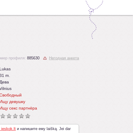
омер профиля:
885630
Негодная анкета
Lukas
31 m.
Дева
Vilnius
Свободный
Ищу девушку
Ищу секс партнёра
 ieskok.lt
и напишите ему laišką. Jei dar