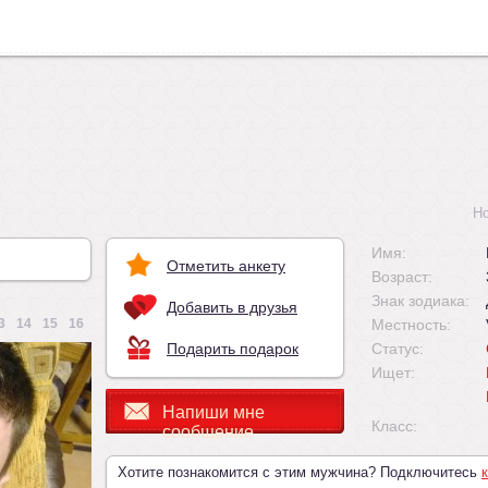
Н
Имя:
Отметить анкету
Возраст:
Знак зодиака:
Добавить в друзья
3
14
15
16
Местность:
Подарить подарок
Статус:
Ищет:
Напиши мне
Класс:
сообщение
Хотите познакомится с этим мужчина? Подключитесь
к