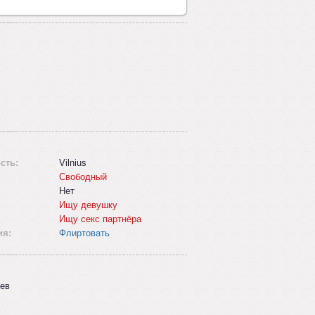
сть:
Vilnius
Свободный
Нет
Ищу девушку
Ищу секс партнёра
ия:
Флиртовать
ев