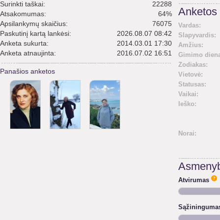
Surinkti taškai:
22288
Anketos 
Atsakomumas:
64%
Apsilankymų skaičius:
76075
Vardas:
Paskutinį kartą lankėsi:
2026.08.07 08:42
Slapyvardis:
Anketa sukurta:
2014.03.01 17:30
Amžius:
Anketa atnaujinta:
2016.07.02 16:51
Gimimo diena
Zodiakas:
Panašios anketos
Vietovė:
Statusas:
Vaikai:
Ieško:
Norai:
Asmenyb
Atvirumas
Sąžininguma