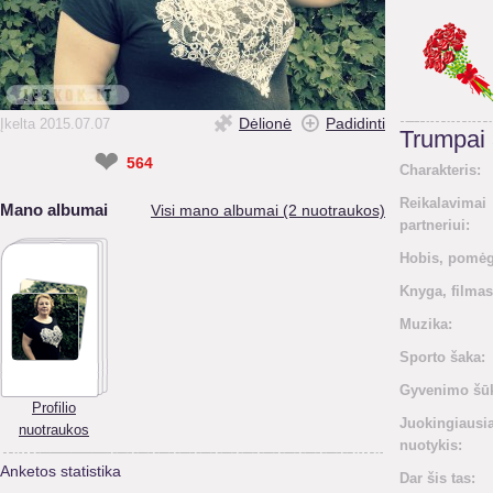
Dėlionė
Padidinti
Įkelta 2015.07.07
Trumpai
❤
564
Charakteris:
Reikalavimai
Mano albumai
Visi mano albumai (2 nuotraukos)
partneriui:
Hobis, pomėg
Knyga, filmas
Muzika:
Sporto šaka:
Gyvenimo šūk
Profilio
Juokingiausi
nuotraukos
nuotykis:
Anketos statistika
Dar šis tas: