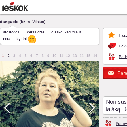
danguole
(55 m. Vilnius)
atostogos.......geras oras......o sako ,kad rojaus
Pažy
nera.....klystat.
Pakv
1
2
3
4
5
6
7
8
9
10
11
12
13
14
15
16
Pado
Para
Nori sus
laišką. 
Padov