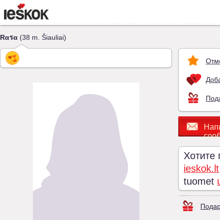
Rαรα
(38 m. Šiauliai)
Отм
Доба
Под
Нап
соо
Хотите
ieskok.lt
tuomet
Подар