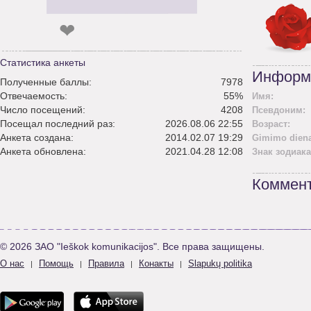
❤
Статистика анкеты
Информ
Полученные баллы:
7978
Отвечаемость:
55%
Имя:
Число посещений:
4208
Псевдоним:
Посещал последний раз:
2026.08.06 22:55
Возраст:
Анкета создана:
2014.02.07 19:29
Gimimo diena
Анкета обновлена:
2021.04.28 12:08
Знак зодиака
Коммент
© 2026 ЗАО "Ieškok komunikacijos". Все права защищены.
О нас
Помощь
Правила
Конакты
Slapukų politika
|
|
|
|