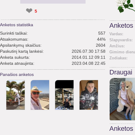
❤
5
Anketos 
Anketos statistika
Surinkti taškai:
557
Vardas:
Atsakomumas:
44%
Slapyvardis:
Apsilankymų skaičius:
2604
Amžius:
Paskutinį kartą lankėsi:
2026.07.30 17:58
Gimimo diena
Anketa sukurta:
2014.01.12 09:11
Zodiakas:
Anketa atnaujinta:
2023.04.08 22:45
Draugai
Panašios anketos
Anketos