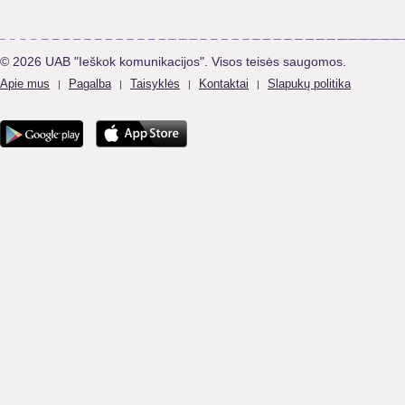
© 2026 UAB "Ieškok komunikacijos". Visos teisės saugomos.
Apie mus
Pagalba
Taisyklės
Kontaktai
Slapukų politika
|
|
|
|