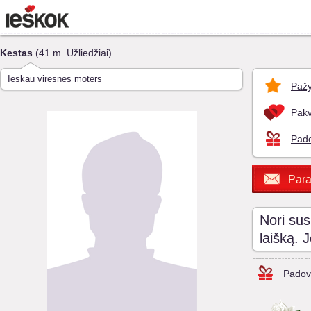
Kestas
(41 m. Užliedžiai)
Ieskau viresnes moters
Pažy
Pakv
Pado
Para
Nori sus
laišką. 
Padov