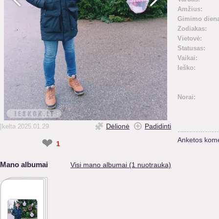
Amžius:
Gimimo diena
Zodiakas:
Vietovė:
Statusas:
Vaikai:
Ieško:
Norai:
Dėlionė
Padidinti
Įkelta 2025.01.29
❤
Anketos kome
1
Mano albumai
Visi mano albumai (1 nuotrauka)