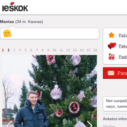
Mantas
(34 m. Kaunas)
Pažy
Pakv
1
2
3
4
5
6
7
8
9
10
11
12
13
14
15
16
Pado
Para
Nori susipaž
narys, tuom
Anketos infor
Vardas: