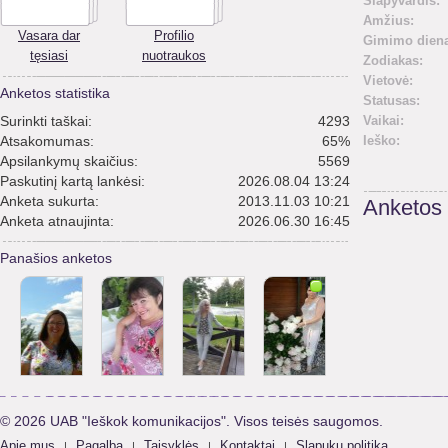
Slapyvardis:
Amžius:
Vasara dar
Profilio
Gimimo diena
tęsiasi
nuotraukos
Zodiakas:
Vietovė:
Anketos statistika
Statusas:
Surinkti taškai:
4293
Vaikai:
Atsakomumas:
65%
Ieško:
Apsilankymų skaičius:
5569
Paskutinį kartą lankėsi:
2026.08.04 13:24
Anketa sukurta:
2013.11.03 10:21
Anketos
Anketa atnaujinta:
2026.06.30 16:45
Panašios anketos
© 2026 UAB "Ieškok komunikacijos". Visos teisės saugomos.
Apie mus
Pagalba
Taisyklės
Kontaktai
Slapukų politika
|
|
|
|