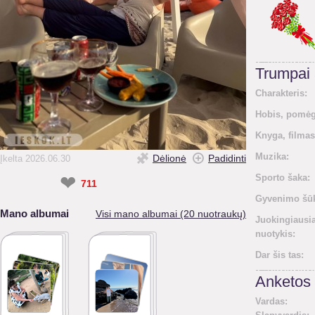
Trumpai
Charakteris:
Hobis, pomėg
Knyga, filmas
Muzika:
Dėlionė
Padidinti
Įkelta 2026.06.30
❤
Sporto šaka:
711
Gyvenimo šūk
Mano albumai
Visi mano albumai (20 nuotraukų)
Juokingiausi
nuotykis:
Dar šis tas:
Anketos 
Vardas: