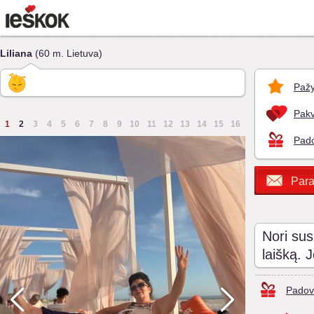
Liliana
(60 m. Lietuva)
Pažy
Pakv
1
2
3
4
5
6
7
8
9
10
11
12
13
14
15
16
Pado
Para
Nori sus
laišką. 
Padov