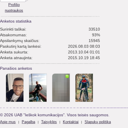
Profilio
nuotraukos
Anketos statistika
Surinkti taškai:
33510
Atsakomumas:
93%
Apsilankymų skaičius:
15945
Paskutinį kartą lankėsi:
2026.08.03 08:03
Anketa sukurta:
2013.10.04 01:01
Anketa atnaujinta:
2015.10.19 18:45
Panašios anketos
© 2026 UAB "Ieškok komunikacijos". Visos teisės saugomos.
Apie mus
Pagalba
Taisyklės
Kontaktai
Slapukų politika
|
|
|
|