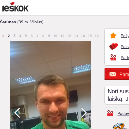
Šarūnas
(39 m. Vilnius)
Pažy
1
2
3
4
5
6
7
8
9
10
11
12
13
14
15
16
Pakv
Pado
Para
Nori sus
laišką. 
Padov