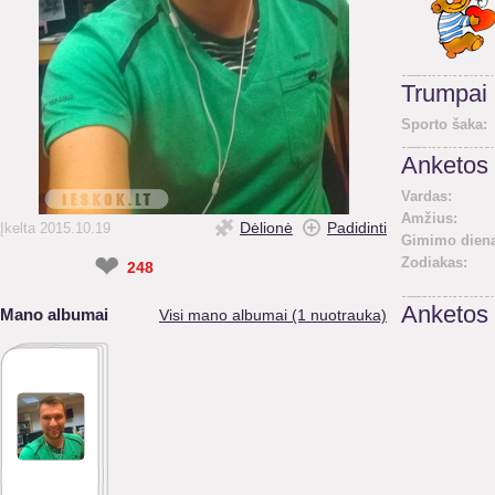
Trumpai
Sporto šaka:
Anketos 
Vardas:
Amžius:
Dėlionė
Padidinti
Įkelta 2015.10.19
Gimimo diena
❤
Zodiakas:
248
Anketos
Mano albumai
Visi mano albumai (1 nuotrauka)