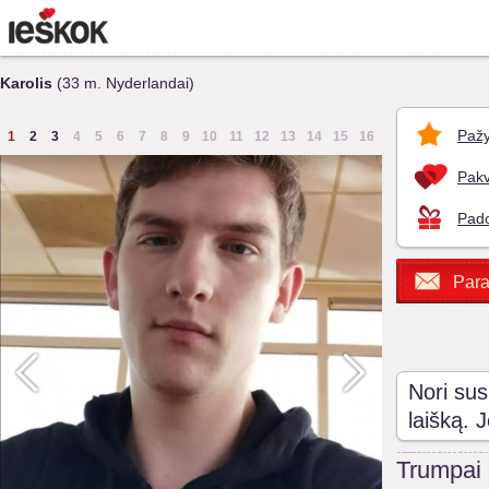
Karolis
(33 m. Nyderlandai)
Pažy
1
2
3
4
5
6
7
8
9
10
11
12
13
14
15
16
Pakv
Pado
Para
Nori sus
laišką. 
Trumpai