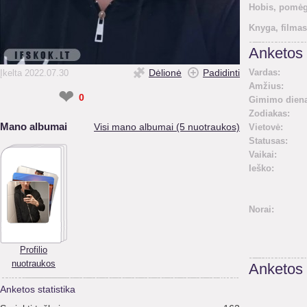
Hobis, pomėg
Knyga, filmas
Anketos 
Dėlionė
Padidinti
Vardas:
Įkelta 2022.07.30
Amžius:
❤
0
Gimimo diena
Zodiakas:
Mano albumai
Visi mano albumai (5 nuotraukos)
Vietovė:
Statusas:
Vaikai:
Ieško:
Norai:
Profilio
nuotraukos
Anketos
Anketos statistika