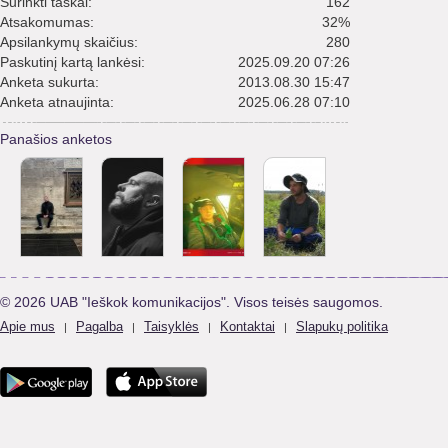
Surinkti taškai:
162
Atsakomumas:
32%
Apsilankymų skaičius:
280
Paskutinį kartą lankėsi:
2025.09.20 07:26
Anketa sukurta:
2013.08.30 15:47
Anketa atnaujinta:
2025.06.28 07:10
Panašios anketos
© 2026 UAB "Ieškok komunikacijos". Visos teisės saugomos.
Apie mus
Pagalba
Taisyklės
Kontaktai
Slapukų politika
|
|
|
|